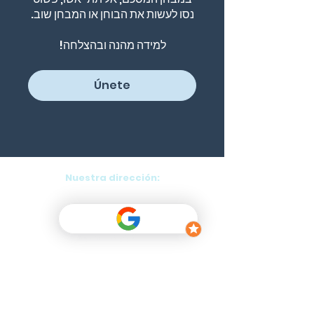
למידה מהנה ובהצלחה!
Únete
Nuestra dirección:
Purok 5, Danao, Panglao, Bohol, PH
Blog
Cancellation Policy
Program List