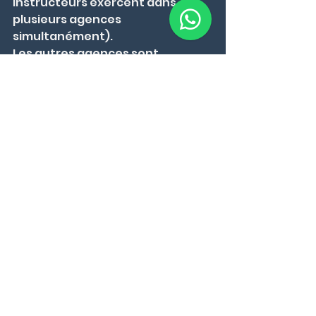
instructeurs exercent dans 
plusieurs agences 
simultanément).
Les autres agences sont 
généralement plus ouvertes, et 
vous trouverez les détails à jour 
directement sur leurs sites 
officiels. Puisque tous les 
instructeurs suivent les mêmes 
standards mondiaux définis par 
la WRSTC, les différences se 
situent essentiellement dans la 
pédagogie, la structure des 
cours et la façon dont les leçons 
sont conçues et dispensées.
Ce qui compte vraiment, 
c'est l'enseignant — pas le 